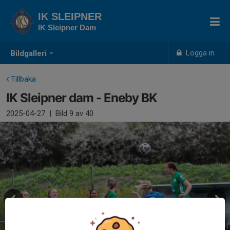
IK SLEIPNER
IK Sleipner Dam
Logga in
Bildgalleri
Tillbaka
IK Sleipner dam - Eneby BK
2025-04-27
|
Bild
9
av 40