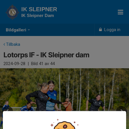
IK SLEIPNER
IK Sleipner Dam
Logga in
Bildgalleri
Tillbaka
Lotorps IF - IK Sleipner dam
2024-09-28
|
Bild
41
av 44