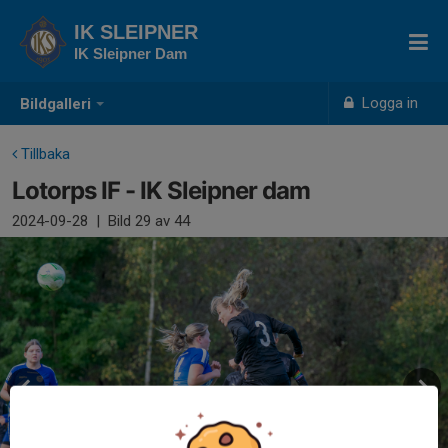
IK SLEIPNER
IK Sleipner Dam
Logga in
Bildgalleri
Tillbaka
Lotorps IF - IK Sleipner dam
2024-09-28
|
Bild
29
av 44