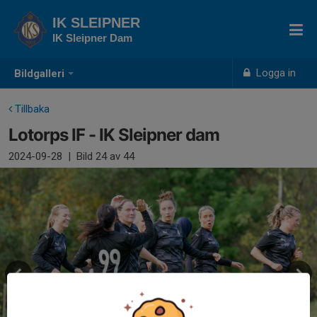
IK SLEIPNER
IK Sleipner Dam
Logga in
Bildgalleri
Tillbaka
Lotorps IF - IK Sleipner dam
2024-09-28
|
Bild
24
av 44