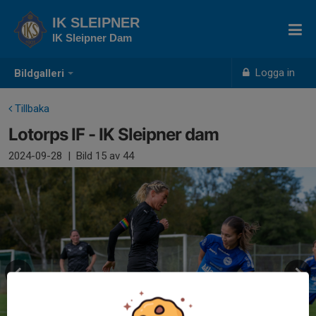
IK SLEIPNER
IK Sleipner Dam
Logga in
Bildgalleri
Tillbaka
Lotorps IF - IK Sleipner dam
2024-09-28
|
Bild
15
av 44