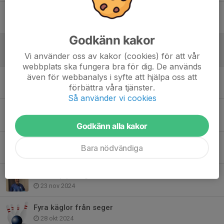
Ny säsong startar
21 aug 2025
Godkänn kakor
Bowlingsektionens årsmöte
Vi använder oss av kakor (cookies) för att vår
21 apr 2025
webbplats ska fungera bra för dig. De används
även för webbanalys i syfte att hjälpa oss att
Än lever hoppet
förbättra våra tjänster.
6 apr 2025
Så använder vi cookies
Vinst mot BK Force
11 jan 2025
Godkänn alla kakor
Inför säsongens återstart
Bara nödvändiga
9 jan 2025
IKS knep poäng
23 nov 2024
Fyra käglor från seger
28 okt 2024