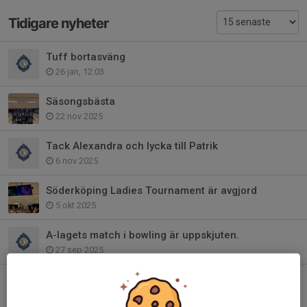
Tidigare nyheter
Tuff bortasväng
26 jan, 12:03
Säsongsbästa
22 nov 2025
Tack Alexandra och lycka till Patrik
6 nov 2025
Söderköping Ladies Tournament är avgjord
5 okt 2025
A-lagets match i bowling är uppskjuten.
27 sep 2025
Sleipner tvåa i Challenge Cup
23 aug 2025