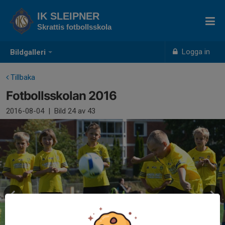
IK SLEIPNER
Skrattis fotbollsskola
Logga in
Bildgalleri
Tillbaka
Fotbollsskolan 2016
2016-08-04
|
Bild
24
av 43