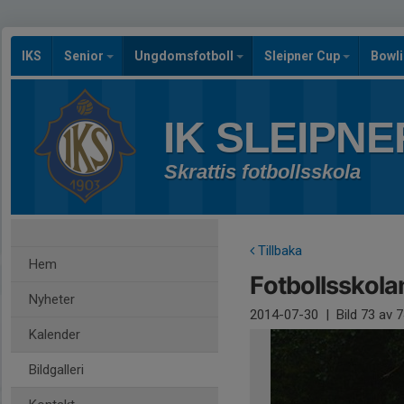
IKS
Senior
Ungdomsfotboll
Sleipner Cup
Bowl
IK SLEIPNE
Skrattis fotbollsskola
Tillbaka
Hem
Fotbollsskola
Nyheter
2014-07-30
|
Bild
73
av 7
Kalender
Bildgalleri