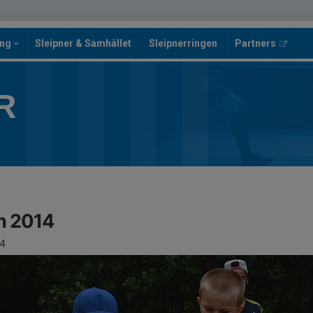
ing
Sleipner & Samhället
Sleipnerringen
Partners
R
n 2014
4