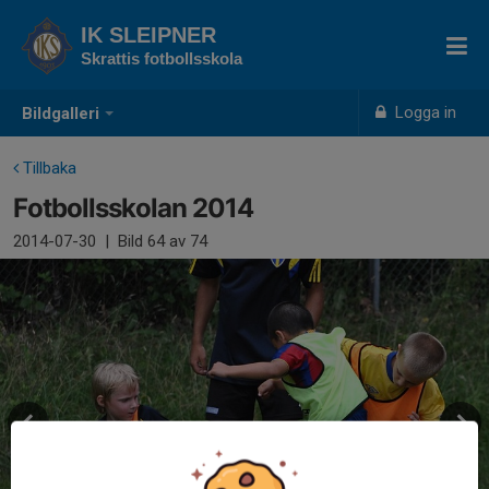
IK SLEIPNER
Skrattis fotbollsskola
Logga in
Bildgalleri
Tillbaka
Fotbollsskolan 2014
2014-07-30
|
Bild
64
av 74