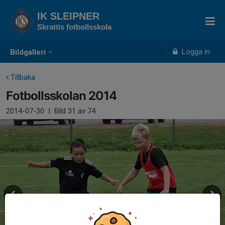
IK SLEIPNER
Skrattis fotbollsskola
Logga in
Bildgalleri
Tillbaka
Fotbollsskolan 2014
2014-07-30
|
Bild
31
av 74