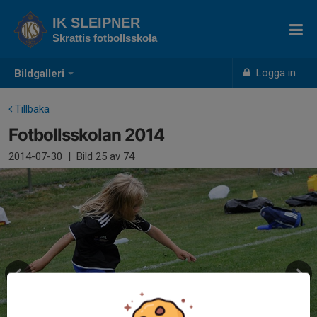
IK SLEIPNER
Skrattis fotbollsskola
Logga in
Bildgalleri
Tillbaka
Fotbollsskolan 2014
2014-07-30
|
Bild
25
av 74