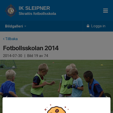
IK SLEIPNER
Skrattis fotbollsskola
Logga in
Bildgalleri
Tillbaka
Fotbollsskolan 2014
2014-07-30
|
Bild
19
av 74