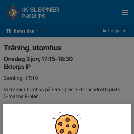
IK SLEIPNER
P-2018 (P8)
Logga in
Till hemsidan
Träning, utomhus
Onsdag 3 jun, 17:15-18:30
Ektorps IP
Samling: 17:10
Vi tränar utomhus på naturgräs, Ektorps idrottsplats
5-manna F-plan
Kläder efter väder krävs.
Kom ihåg:
Benskydd