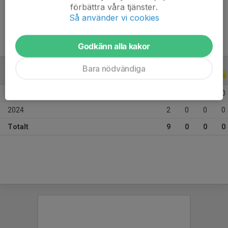
förbättra våra tjänster.
Ålder
10 år
Så använder vi cookies
Godkänn alla kakor
Bara nödvändiga
ALLA SERIER
ALLA ÅR
2026
7
0
0
0
2024
2
0
0
0
Totalt
9
0
0
0