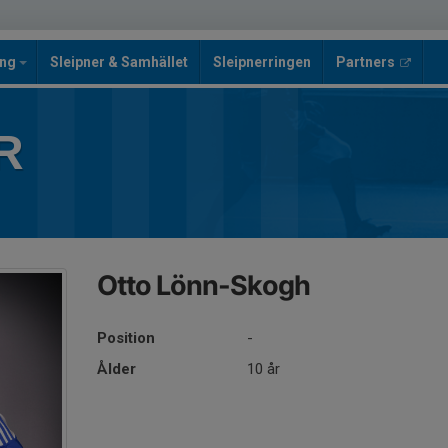
ing
Sleipner & Samhället
Sleipnerringen
Partners
R
Otto Lönn-Skogh
Position
-
Ålder
10 år