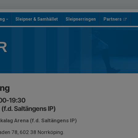
ing
Sleipner & Samhället
Sleipnerringen
Partners
R
ing
:00-19:30
(f.d. Saltängens IP)
kalag Arena (f.d. Saltängens IP)
den 78, 602 38 Norrköping.