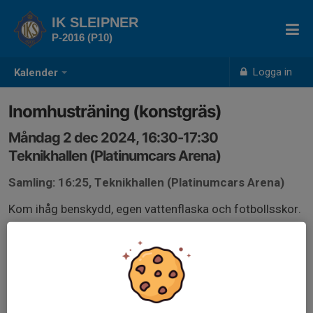
IK SLEIPNER
P-2016 (P10)
Logga in
Kalender
Inomhusträning (konstgräs)
Måndag 2 dec 2024, 16:30-17:30
Teknikhallen (Platinumcars Arena)
Samling: 16:25, Teknikhallen (Platinumcars Arena)
Kom ihåg benskydd, egen vattenflaska och fotbollsskor.