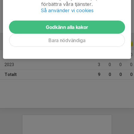
förbättra våra tjänster.
Ålder
9 år
Så använder vi cookies
Godkänn alla kakor
Bara nödvändiga
ALLA SERIER
ALLA ÅR
2026
6
0
0
0
2023
3
0
0
0
Totalt
9
0
0
0