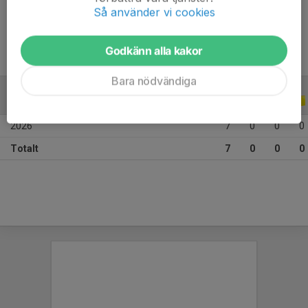
Ålder
11 år
Så använder vi cookies
Godkänn alla kakor
Bara nödvändiga
ALLA SERIER
ALLA ÅR
2026
7
0
0
0
Totalt
7
0
0
0