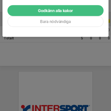
Godkänn alla kakor
Bara nödvändiga
ALLA SERIER
ALLA ÅR
2026
5
0
0
0
Totalt
5
0
0
0