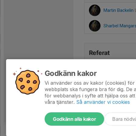
Martin Backelin
Sharbel Manga
Referat
Godkänn kakor
Vi använder oss av kakor (cookies) för 
webbplats ska fungera bra för dig. De
för webbanalys i syfte att hjälpa oss att
våra tjänster.
Så använder vi cookies
Godkänn alla kakor
Bara nödv
Tjäna pengar till laget