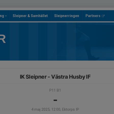
ing
Sleipner & Samhället
Sleipnerringen
Partners
R
IK Sleipner - Västra Husby IF
P11 B1
-
4 maj 2025, 12:00, Ektorps IP