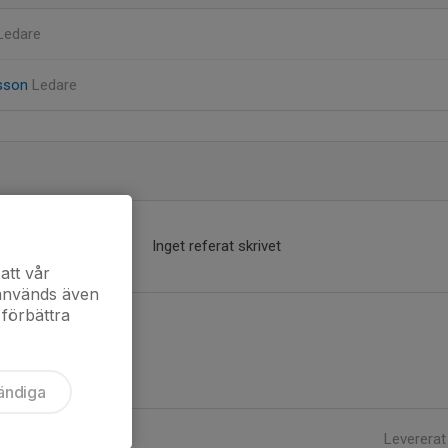
Ledare
rsson
Ledare
Inget referat skrivet
att vår
 används även
 förbättra
ändiga
Levererat