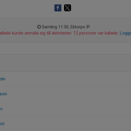
Samling 11:30, Ektorps IP
llade kunde anmäla sig till aktiviteten. 12 personer var kallade.
Logga
elin
sson
ic
st