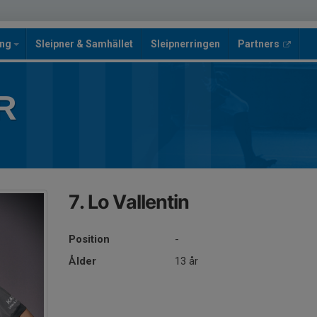
ing
Sleipner & Samhället
Sleipnerringen
Partners
R
7. Lo Vallentin
Position
-
Ålder
13 år