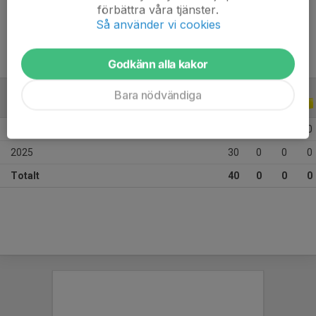
förbättra våra tjänster.
Ålder
12 år
Så använder vi cookies
Godkänn alla kakor
Bara nödvändiga
ALLA SERIER
ALLA ÅR
2026
10
0
0
0
2025
30
0
0
0
Totalt
40
0
0
0