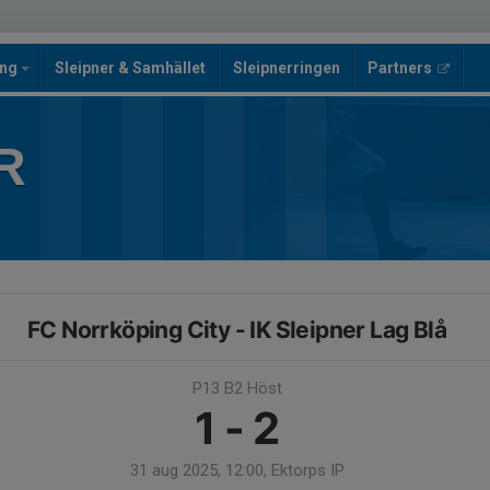
ing
Sleipner & Samhället
Sleipnerringen
Partners
R
FC Norrköping City - IK Sleipner Lag Blå
P13 B2 Höst
1 - 2
31 aug 2025, 12:00, Ektorps IP