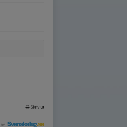
Skriv ut
 av