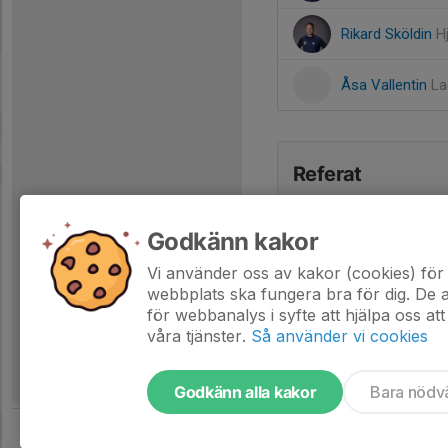
Rikard Sköldin
H
Åsa Vallentin
La
Referat
Godkänn kakor
Vi använder oss av kakor (cookies) för 
webbplats ska fungera bra för dig. De
för webbanalys i syfte att hjälpa oss att
våra tjänster.
Så använder vi cookies
Godkänn alla kakor
Bara nödv
Tjäna pengar till laget