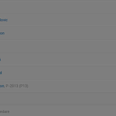
lovic
son
i
d
son
, P-2013 (P13)
ledare