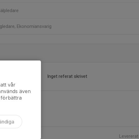
jälpledare
gledare, Ekonomiansvarig
Inget referat skrivet
att vår
 används även
 förbättra
ändiga
Levererat