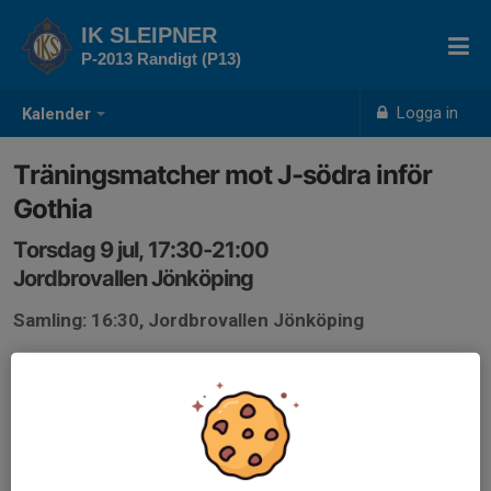
IK SLEIPNER
P-2013 Randigt (P13)
Logga in
Kalender
Träningsmatcher mot J-södra inför
Gothia
Torsdag 9 jul, 17:30-21:00
Jordbrovallen Jönköping
Samling: 16:30, Jordbrovallen Jönköping
Träningsmatcher inför Gothia, matcherna spelas på
Jordbrovallen konstgräs plan2. Obs det är viktigt att
närvara på dessa matcher då det är inför Gothia.
Två matcher 3x30 minuter