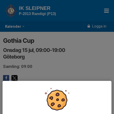
IK SLEIPNER
P-2013 Randigt (P13)
Logga in
Kalender
Gothia Cup
Onsdag 15 jul, 09:00-19:00
Göteborg
Samling: 09:00