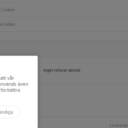
r
Ledare
on
Ledare
Inget referat skrivet
att vår
 används även
 förbättra
ändiga
Levererat