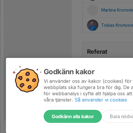
Martina Kromné
Tobias Knutss
Referat
Godkänn kakor
Vi använder oss av kakor (cookies) för 
webbplats ska fungera bra för dig. De
för webbanalys i syfte att hjälpa oss att
våra tjänster.
Så använder vi cookies
Godkänn alla kakor
Bara nödv
Tjäna pengar till laget