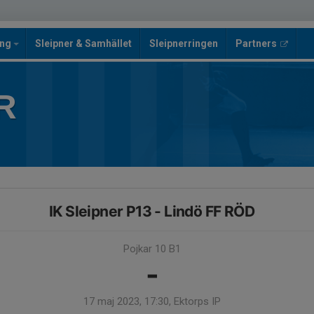
ing
Sleipner & Samhället
Sleipnerringen
Partners
R
IK Sleipner P13 - Lindö FF RÖD
Pojkar 10 B1
-
17 maj 2023, 17:30, Ektorps IP