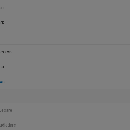
iri
ark
n
hrsson
ina
son
Ledare
udledare