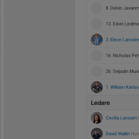
8. Delvin Javanm
13. Edvin Lindm
3. Eleon Larssé
16. Nicholas Pe
26. Seljadin Mur
1. William Karls
Ledare
Cecilia Larssen
David Wallin
Huv