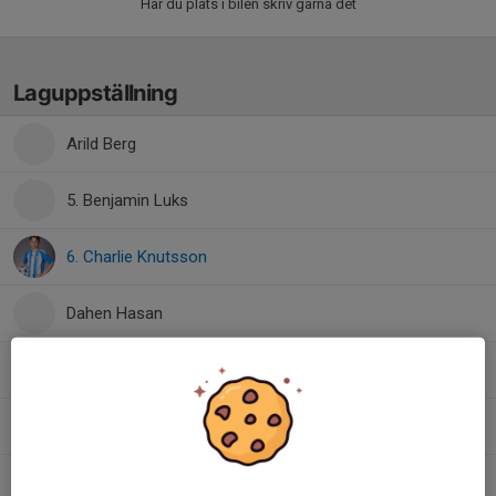
Har du plats i bilen skriv gärna det
Laguppställning
Arild Berg
5. Benjamin Luks
6. Charlie Knutsson
Dahen Hasan
13. Edvin Lindmark
3. Eleon Larssén
11. Jordan Forså