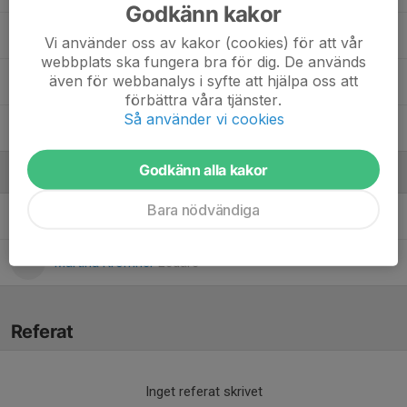
Godkänn kakor
14. Kerlos Ibrahim
Vi använder oss av kakor (cookies) för att vår
webbplats ska fungera bra för dig. De används
även för webbanalys i syfte att hjälpa oss att
Lucas Issa
förbättra våra tjänster.
Så använder vi cookies
Tim Nevander Knutsson
Godkänn alla kakor
Ledare
Bara nödvändiga
Cecilia Larssen
Ledare
Martina Kromnér
Ledare
Referat
Inget referat skrivet