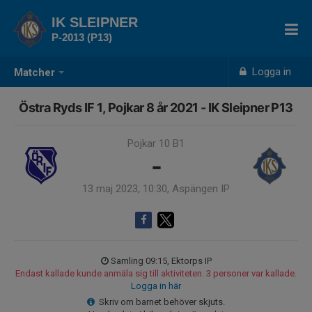
IK SLEIPNER
P-2013 (P13)
Logga in
Matcher
Östra Ryds IF 1, Pojkar 8 år 2021 - IK Sleipner P13
Pojkar 10 B1
-
13 maj 2023, 10:30, Aspängen IP
Samling 09:15, Ektorps IP
Endast kallade kunde anmäla sig till aktiviteten. 3 personer var kallade.
Logga in här
Skriv om barnet behöver skjuts.