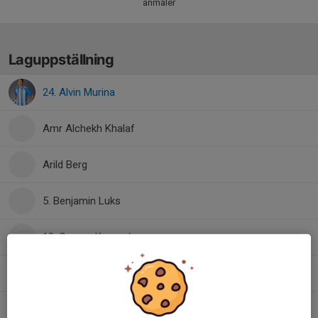
anmäler
Laguppställning
24. Alvin Murina
Amr Alchekh Khalaf
Arild Berg
5. Benjamin Luks
10. Casper Kromnér
11. Jordan Forså
25. Leonardo Murina