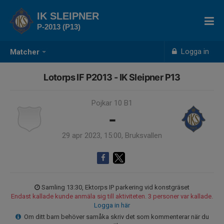
IK SLEIPNER
P-2013 (P13)
Logga in
Matcher
Lotorps IF P2013 - IK Sleipner P13
Pojkar 10 B1
-
29 apr 2023, 15:00, Bruksvallen
Samling 13:30, Ektorps IP parkering vid konstgräset
Endast kallade kunde anmäla sig till aktiviteten. 3 personer var kallade.
Logga in här
Om ditt barn behöver samåka skriv det som kommenterar när du