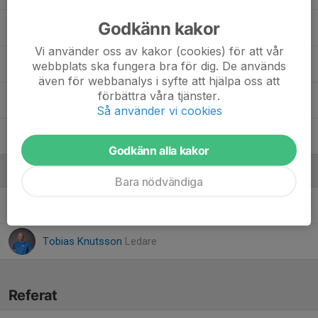
Godkänn kakor
Lucas Issa
Vi använder oss av kakor (cookies) för att vår
16. Nicholas Pehrsson
webbplats ska fungera bra för dig. De används
även för webbanalys i syfte att hjälpa oss att
förbättra våra tjänster.
26. Seljadin Murina
Så använder vi cookies
Tim Nevander Knutsson
Godkänn alla kakor
Ledare
Bara nödvändiga
Martina Kromnér
Ledare
Tobias Knutsson
Ledare
Referat