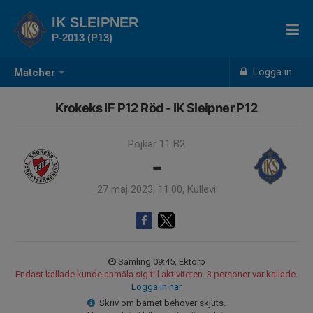
IK SLEIPNER
P-2013 (P13)
Logga in
Matcher
Krokeks IF P12 Röd - IK Sleipner P12
Pojkar 11 B2
-
27 maj 2023, 11:00, Kullevi
Samling 09:45, Ektorp
Endast kallade kunde anmäla sig till aktiviteten. 3 personer var kallade.
Logga in här
Skriv om barnet behöver skjuts.