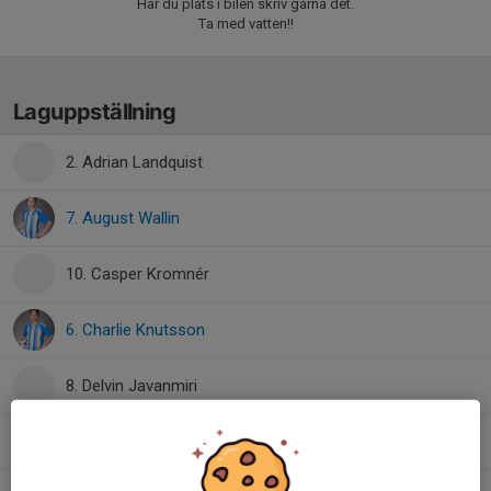
Har du plats i bilen skriv gärna det.
Ta med vatten!!
Laguppställning
2. Adrian Landquist
7. August Wallin
10. Casper Kromnér
6. Charlie Knutsson
8. Delvin Javanmiri
9. Edin Hadzic