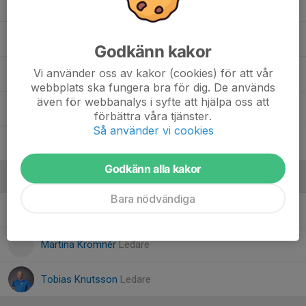
17. Elton Brinkeback
11. Jordan Forså
Godkänn kakor
Vi använder oss av kakor (cookies) för att vår
20. Omar Haji
webbplats ska fungera bra för dig. De används
även för webbanalys i syfte att hjälpa oss att
21. Tomas Korkis
förbättra våra tjänster.
Så använder vi cookies
23. Zackarias Fahlen
Godkänn alla kakor
Ledare
Bara nödvändiga
David Wallin
Huvudledare
Martina Kromnér
Ledare
Tobias Knutsson
Ledare