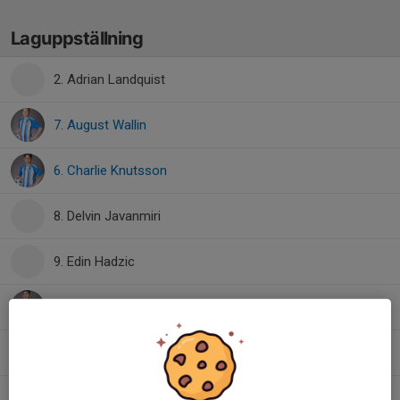
Laguppställning
2. Adrian Landquist
7. August Wallin
6. Charlie Knutsson
8. Delvin Javanmiri
9. Edin Hadzic
3. Eleon Larssén
17. Elton Brinkeback
11. Jordan Forså