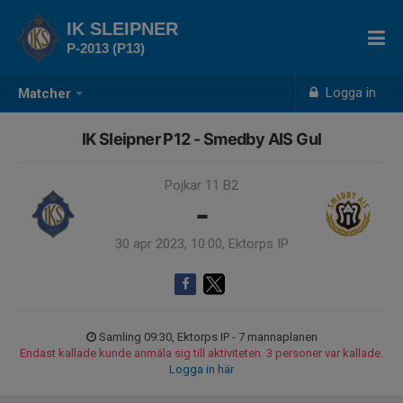
IK SLEIPNER
P-2013 (P13)
Logga in
Matcher
IK Sleipner P12 - Smedby AIS Gul
Pojkar 11 B2
-
30 apr 2023, 10:00, Ektorps IP
Samling 09:30, Ektorps IP - 7 mannaplanen
Endast kallade kunde anmäla sig till aktiviteten. 3 personer var kallade.
Logga in här