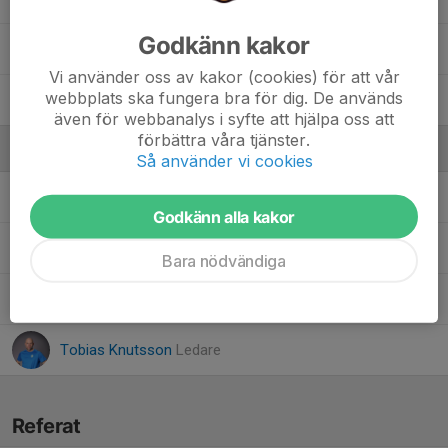
Godkänn kakor
20. Omar Haji
Vi använder oss av kakor (cookies) för att vår
webbplats ska fungera bra för dig. De används
23. Zackarias Fahlen
även för webbanalys i syfte att hjälpa oss att
förbättra våra tjänster.
Ledare
Så använder vi cookies
Cecilia Larssen
Ledare
Godkänn alla kakor
David Wallin
Huvudledare
Bara nödvändiga
Martina Kromnér
Ledare
Tobias Knutsson
Ledare
Referat