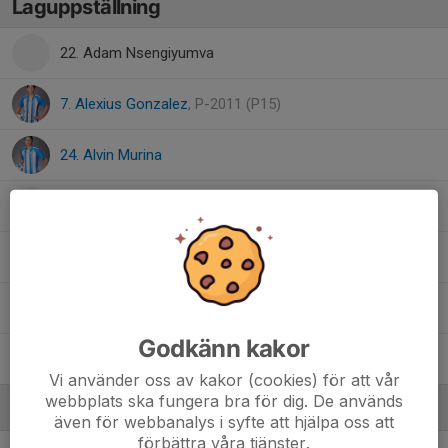
Laguppställning
22. Adam Nsengiyumva
7. Alexius Gonzalez
, P-2011 (P15)
24. Alvin Murina
15. Jordan Rosén
Joshuel Mendives
, P-2011 (P15)
26. Seljadin Murina
Godkänn kakor
1. William Karlsson
Vi använder oss av kakor (cookies) för att vår
webbplats ska fungera bra för dig. De används
Ledare
även för webbanalys i syfte att hjälpa oss att
förbättra våra tjänster.