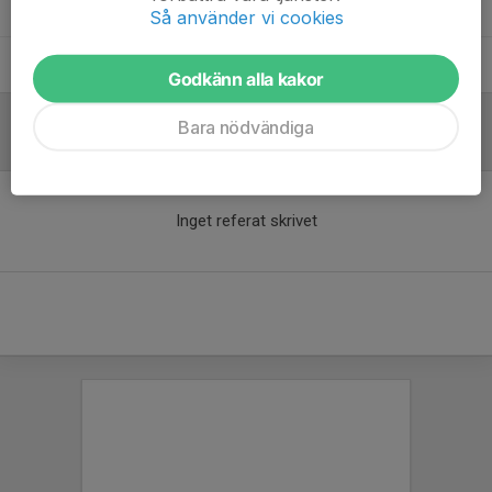
Joshuel Mendives
Tränare
Så använder vi cookies
Tobbe Rosén
Hjälptränare
Godkänn alla kakor
Bara nödvändiga
Referat
Inget referat skrivet