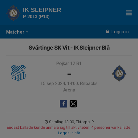
IK SLEIPNER
P-2013 (P13)
Logga in
Matcher
Svärtinge SK Vit - IK Sleipner Blå
Pojkar 12 B1
-
15 sep 2024, 14:00, Billbäcks
Arena
Samling 13:00, Ektorps IP
Endast kallade kunde anmäla sig till aktiviteten. 4 personer var kallade.
Logga in här