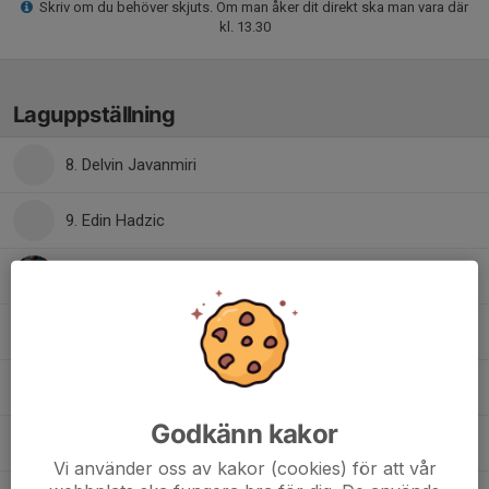
Skriv om du behöver skjuts. Om man åker dit direkt ska man vara där
kl. 13.30
Laguppställning
8. Delvin Javanmiri
9. Edin Hadzic
Elliot Fylking
17. Elton Brinkeback
Ludvig Grundström
Godkänn kakor
Mohamed Barrani
Vi använder oss av kakor (cookies) för att vår