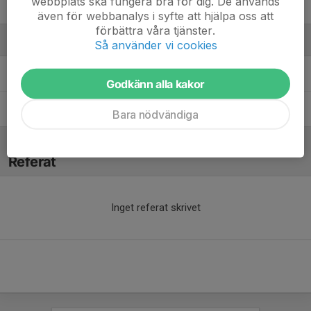
webbplats ska fungera bra för dig. De används
21. Tomas Korkis
även för webbanalys i syfte att hjälpa oss att
förbättra våra tjänster.
Ledare
Så använder vi cookies
Joar Grundström
Ledare
Godkänn alla kakor
Tobias Knutsson
Ledare
Bara nödvändiga
Referat
Inget referat skrivet