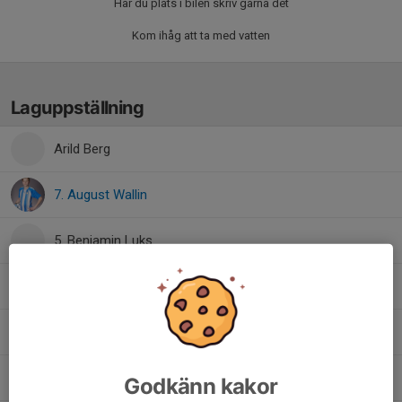
Har du plats i bilen skriv gärna det
Kom ihåg att ta med vatten
Laguppställning
Arild Berg
7. August Wallin
5. Benjamin Luks
6. Charlie Knutsson
13. Edvin Lindmark
3. Eleon Larssén
Godkänn kakor