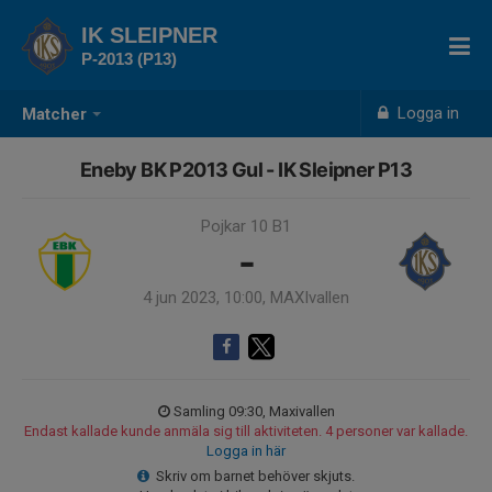
IK SLEIPNER
P-2013 (P13)
Logga in
Matcher
Eneby BK P2013 Gul - IK Sleipner P13
Pojkar 10 B1
-
4 jun 2023, 10:00, MAXIvallen
Samling 09:30, Maxivallen
Endast kallade kunde anmäla sig till aktiviteten. 4 personer var kallade.
Logga in här
Skriv om barnet behöver skjuts.