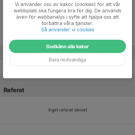
Vi använder oss av kakor (cookies) för att vår
11. Jordan Forså
webbplats ska fungera bra för dig. De används
även för webbanalys i syfte att hjälpa oss att
26. Seljadin Murina
förbättra våra tjänster.
Så använder vi cookies
Tim Nevander Knutsson
Godkänn alla kakor
Ledare
Bara nödvändiga
David Wallin
Huvudledare
Referat
Inget referat skrivet