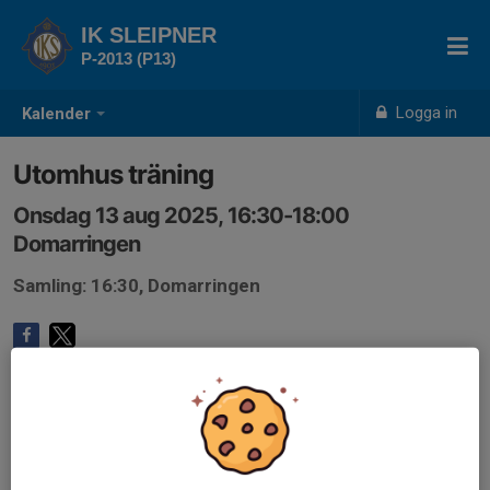
IK SLEIPNER
P-2013 (P13)
Logga in
Kalender
Utomhus träning
Onsdag 13 aug 2025, 16:30-18:00
Domarringen
Samling: 16:30, Domarringen