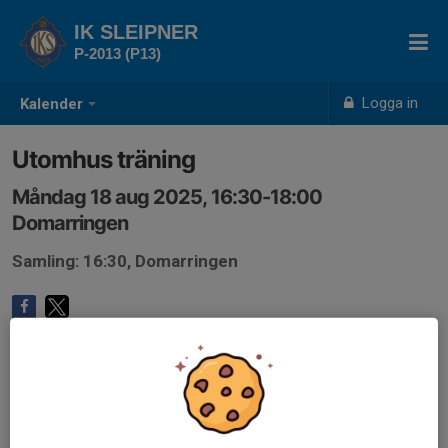
IK SLEIPNER
P-2013 (P13)
Logga in
Kalender
Utomhus träning
Måndag 18 aug 2025, 16:30-18:00
Domarringen
Samling: 16:30, Domarringen