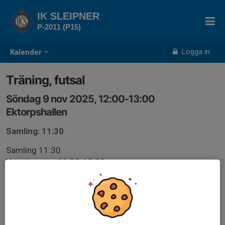
IK SLEIPNER
P-2011 (P15)
Logga in
Kalender
Träning, futsal
Söndag 9 nov 2025, 12:00-13:00
Ektorpshallen
Samling: 11:30
Samling 11:30
Uppvärmning 11:30-12:00
Träning futsal 12:00-13:00
Obs. Inomhus, inneskor ska användas