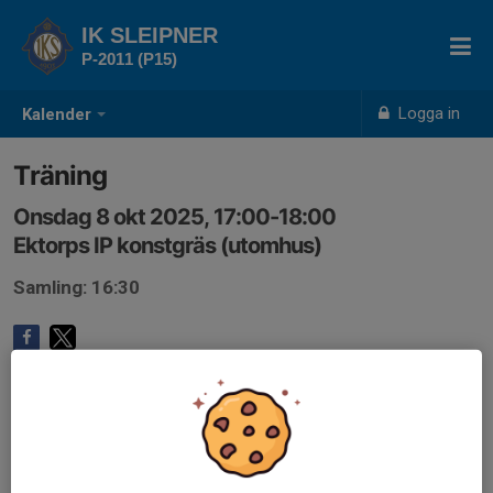
IK SLEIPNER
P-2011 (P15)
Logga in
Kalender
Träning
Onsdag 8 okt 2025, 17:00-18:00
Ektorps IP konstgräs (utomhus)
Samling: 16:30