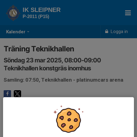
IK SLEIPNER
P-2011 (P15)
Logga in
Kalender
Träning Teknikhallen
Söndag 23 mar 2025, 08:00-09:00
Teknikhallen konstgräs inomhus
Samling: 07:50, Teknikhallen - platinumcars arena