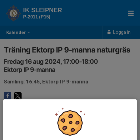
IK SLEIPNER
P-2011 (P15)
Logga in
Kalender
Träning Ektorp IP 9-manna naturgräs
Fredag 16 aug 2024, 17:00-18:00
Ektorp IP 9-manna
Samling: 16:45, Ektorp IP 9-manna