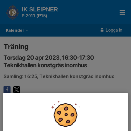
IK SLEIPNER
P-2011 (P15)
Logga in
Kalender
Träning
Torsdag 20 apr 2023, 16:30-17:30
Teknikhallen konstgräs inomhus
Samling: 16:25, Teknikhallen konstgräs inomhus