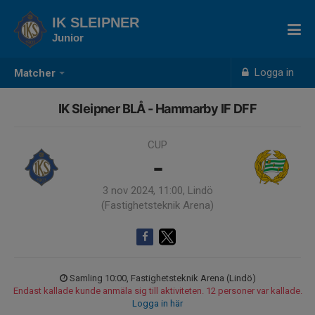
IK SLEIPNER
Junior
Logga in
Matcher
IK Sleipner BLÅ - Hammarby IF DFF
CUP
-
3 nov 2024, 11:00, Lindö
(Fastighetsteknik Arena)
Samling 10:00, Fastighetsteknik Arena (Lindö)
Endast kallade kunde anmäla sig till aktiviteten. 12 personer var kallade.
Logga in här