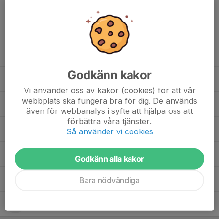
9. Jonathan Danho
66. Joseph Said
22. Lamin Fati
Godkänn kakor
21. Magdis Abdi
Vi använder oss av kakor (cookies) för att vår
webbplats ska fungera bra för dig. De används
47. Melvin Mesetovic
även för webbanalys i syfte att hjälpa oss att
förbättra våra tjänster.
6. Nabay Henok
Så använder vi cookies
11. Nabil Abshir Mohammed
Godkänn alla kakor
3. Niklas Barzola
Bara nödvändiga
19. Tesfahiwet Efreom