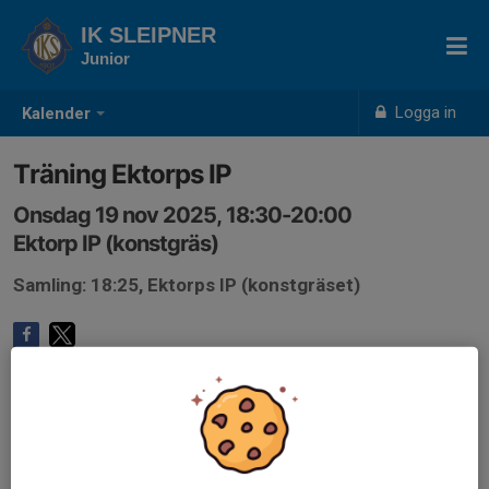
IK SLEIPNER
Junior
Logga in
Kalender
Träning Ektorps IP
Onsdag 19 nov 2025, 18:30-20:00
Ektorp IP (konstgräs)
Samling: 18:25, Ektorps IP (konstgräset)