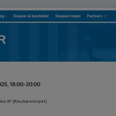
ing
Sleipner & Samhället
Sleipnerringen
Partners
R
025, 18:00-20:00
smo IP (Klockaretorpet)