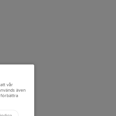
att vår
 används även
 förbättra
ändiga