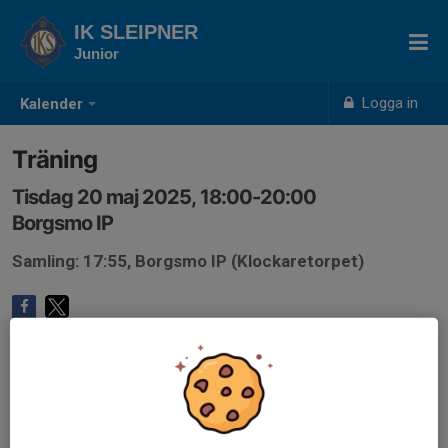
IK SLEIPNER
Junior
Logga in
Kalender
Träning
Tisdag 20 maj 2025, 18:00-20:00
Borgsmo IP
Samling: 17:55, Borgsmo IP (Klockaretorpet)