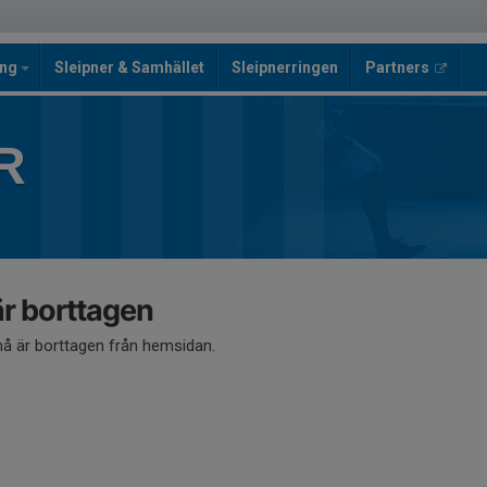
ing
Sleipner & Samhället
Sleipnerringen
Partners
R
 borttagen
 är borttagen från hemsidan.