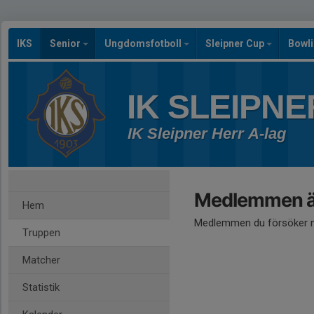
IKS
Senior
Ungdomsfotboll
Sleipner Cup
Bowl
IK SLEIPNE
IK Sleipner Herr A-lag
Medlemmen är
Hem
Medlemmen du försöker nå
Truppen
Matcher
Statistik