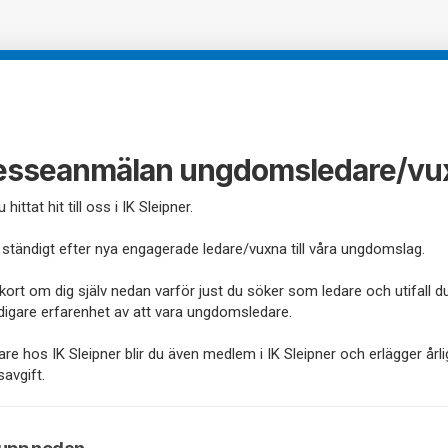
resseanmälan ungdomsledare/vu
 hittat hit till oss i IK Sleipner.
 ständigt efter nya engagerade ledare/vuxna till våra ungdomslag.
te kort om dig själv nedan varför just du söker som ledare och utifall d
digare erfarenhet av att vara ungdomsledare.
re hos IK Sleipner blir du även medlem i IK Sleipner och erlägger årl
avgift.