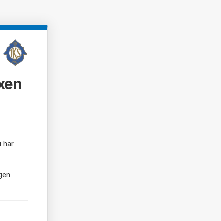
xen
u har
igen