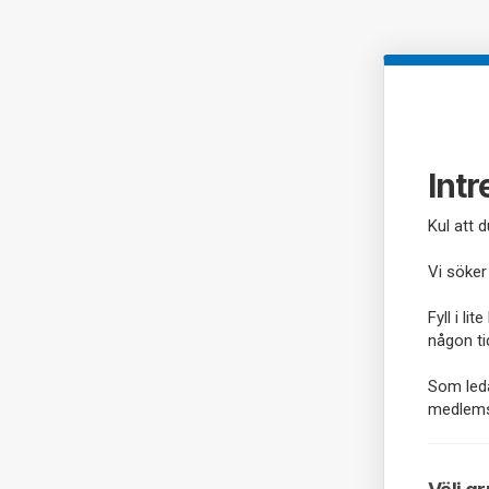
Int
Kul att du
Vi söker
Fyll i li
någon ti
Som leda
medlems